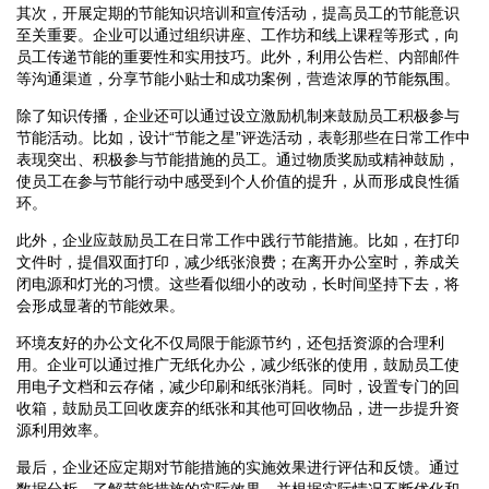
其次，开展定期的节能知识培训和宣传活动，提高员工的节能意识
至关重要。企业可以通过组织讲座、工作坊和线上课程等形式，向
员工传递节能的重要性和实用技巧。此外，利用公告栏、内部邮件
等沟通渠道，分享节能小贴士和成功案例，营造浓厚的节能氛围。
除了知识传播，企业还可以通过设立激励机制来鼓励员工积极参与
节能活动。比如，设计“节能之星”评选活动，表彰那些在日常工作中
表现突出、积极参与节能措施的员工。通过物质奖励或精神鼓励，
使员工在参与节能行动中感受到个人价值的提升，从而形成良性循
环。
此外，企业应鼓励员工在日常工作中践行节能措施。比如，在打印
文件时，提倡双面打印，减少纸张浪费；在离开办公室时，养成关
闭电源和灯光的习惯。这些看似细小的改动，长时间坚持下去，将
会形成显著的节能效果。
环境友好的办公文化不仅局限于能源节约，还包括资源的合理利
用。企业可以通过推广无纸化办公，减少纸张的使用，鼓励员工使
用电子文档和云存储，减少印刷和纸张消耗。同时，设置专门的回
收箱，鼓励员工回收废弃的纸张和其他可回收物品，进一步提升资
源利用效率。
最后，企业还应定期对节能措施的实施效果进行评估和反馈。通过
数据分析，了解节能措施的实际效果，并根据实际情况不断优化和