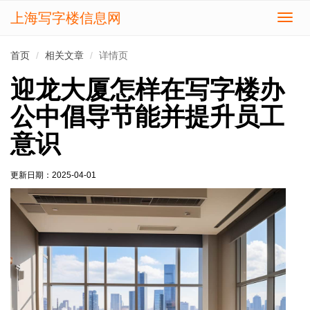
上海写字楼信息网
切
换
导
首页
相关文章
详情页
航
迎龙大厦怎样在写字楼办
公中倡导节能并提升员工
意识
更新日期：
2025-04-01