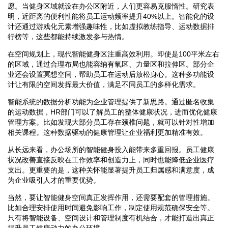
愿。当健身区域就设在办公区附近，人们更容易克服惰性。研究表
明，近距离的便利性能将员工运动频率提升40%以上。智能化的设
计还通过游戏化元素增强趣味性，比如虚拟教练指导、运动数据排
行榜等，这些都能持续激发参与热情。
在空间规划上，现代智能健身区注重高效利用。即使是100平米左右
的区域，通过合理布局也能容纳有氧区、力量区和拉伸区。部分企
业还会设置冥想空间，帮助员工在运动后放松身心。这种多功能设
计让有限的空间发挥最大价值，满足不同员工的多样化需求。
智能系统的数据分析功能为企业管理提供了新思路。通过匿名收集
的运动数据，HR部门可以了解员工的整体健康状况，进而优化健康
管理方案。比如发现大部分员工存在颈椎问题，就可以针对性增加
相关课程。这种数据驱动的健康管理让企业福利更加精准有效。
从长远来看，办公场所的智能健身投入能带来多重回报。员工健康
状况改善直接反映在工作效率和创造力上，同时也能降低企业医疗
支出。更重要的是，这种关怀能显著提升员工归属感和满意度，成
为企业吸引人才的重要优势。
当然，要让智能健身空间真正发挥作用，还需要配套的管理措施。
比如合理安排使用时间避免影响工作，制定使用规范确保安全等。
只有将智能设备、空间设计和管理制度有机结合，才能打造出真正
提升员工健康动力的办公环境。