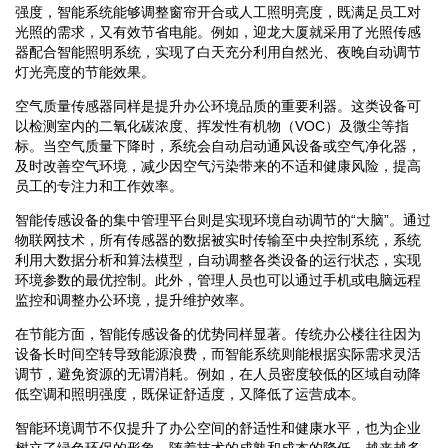
强度，智能系统能够调整窗帘开合或人工照明亮度，既满足员工对
光照的需求，又有效节省电能。例如，迎龙大厦就采用了光照传感
器配合智能照明系统，实现了白天充分利用自然光、夜晚自动调节
灯光亮度的节能效果。
空气质量传感器同样是提升办公环境品质的重要利器。这类设备可
以检测室内的二氧化碳浓度、挥发性有机物（VOC）及微尘等指
标。当空气质量下降时，系统会自动启动通风设备或空气净化器，
及时改善空气环境，减少因空气污染带来的不适和健康风险，提高
员工的专注力和工作效率。
智能传感设备的集中管理平台则是实现环境自动调节的“大脑”。通过
物联网技术，所有传感器的数据被实时传输至中央控制系统，系统
利用大数据分析和算法模型，自动调整各类设备的运行状态，实现
环境参数的最优控制。此外，管理人员也可以通过手机或电脑远程
监控和调整办公环境，提升维护效率。
在节能方面，智能传感设备的优势同样显著。传统办公楼往往因为
设备长时间空转导致能源浪费，而智能系统则能根据实际需求灵活
调节，避免资源的无谓消耗。例如，在人员密度较低的区域自动降
低空调和照明强度，既保证舒适度，又降低了运营成本。
智能环境调节不仅提升了办公空间的舒适性和健康水平，也为企业
树立了绿色环保的形象。随着技术的成熟和成本的降低，越来越多