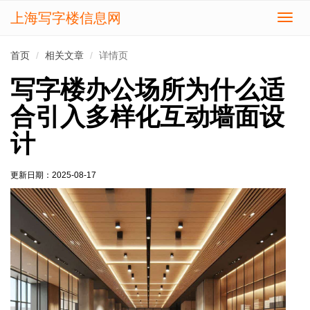
上海写字楼信息网
切
换
导
首页
相关文章
详情页
航
写字楼办公场所为什么适
合引入多样化互动墙面设
计
更新日期：
2025-08-17